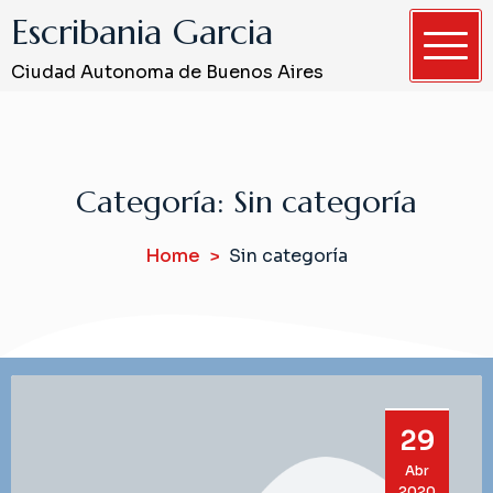
S
Escribania Garcia
k
i
Ciudad Autonoma de Buenos Aires
p
t
o
c
Categoría:
Sin categoría
o
n
Home
Sin categoría
t
e
n
t
29
Abr
2020